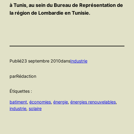
à Tunis, au sein du Bureau de Représentation de
la région de Lombardie en Tunisie.
Publié
23 septembre 2010
dans
Industrie
par
Rédaction
Étiquettes :
batiment
, 
économies
, 
énergie
, 
énergies renouvelables
, 
industrie
, 
solaire