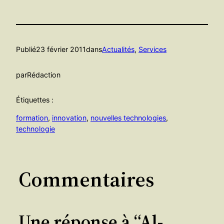
Publié
23 février 2011
dans
Actualités
, 
Services
par
Rédaction
Étiquettes :
formation
, 
innovation
, 
nouvelles technologies
, 
technologie
Commentaires
Une réponse à “Al-