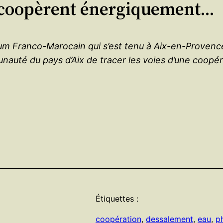
ix coopèrent énergiquement…
rum Franco-Marocain qui s’est tenu à Aix-en-Provence 
munauté du pays d’Aix de tracer les voies d’une coopé
Étiquettes :
coopération
, 
dessalement
, 
eau
, 
p