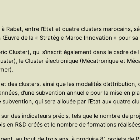
Rabat, entre l’Etat et quatre clusters marocains, sél
 en Œuvre de la « Stratégie Maroc Innovation » pour s
c Cluster), qui s’inscrit également dans le cadre de 
uster), le Cluster électronique (Mécatronique et Mé
mer).
 et des clusters, ainsi que les modalités d’attribution
is années, d’une subvention annuelle pour la mise en p
subvention, qui sera allouée par l’Etat aux quatre clu
ur des indicateurs précis, tels que le nombre de proj
is en R&D créés et le nombre de formations réalisées
agent, au bout de trois ans, à produire 81 projets de R