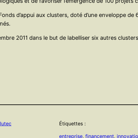
logiques et de favoriser l’émergence de 100 projets co
n Fonds d’appui aux clusters, doté d’une enveloppe de
nés.
bre 2011 dans le but de labelliser six autres clusters
lutec
Étiquettes :
entreprise
, 
financement
, 
innovati