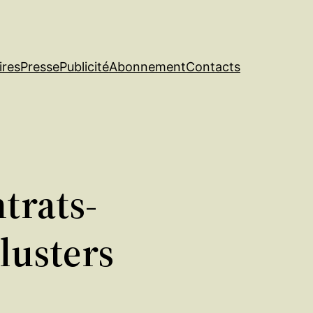
ires
Presse
Publicité
Abonnement
Contacts
trats-
lusters