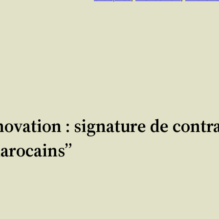
ovation : signature de cont
marocains”