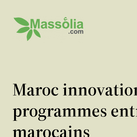
Aller
au
contenu
Maroc innovation
programmes entre
marocains