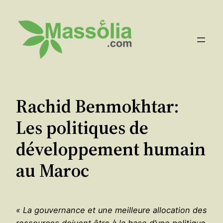
Aller
au
contenu
Rachid Benmokhtar:
Les politiques de
développement humain
au Maroc
« La gouvernance et une meilleure allocation des
ressources doivent être à la base d’une politique