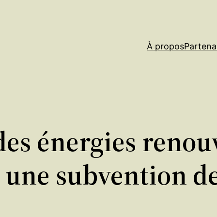
À propos
Partena
s énergies renouv
une subvention de