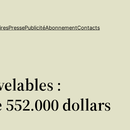
ires
Presse
Publicité
Abonnement
Contacts
elables :
 552.000 dollars