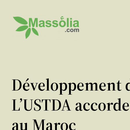
Aller
au
contenu
Développement de
L’USTDA accorde 
au Maroc