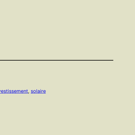
vestissement
, 
solaire