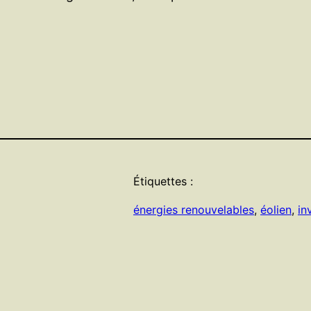
Étiquettes :
énergies renouvelables
, 
éolien
, 
in