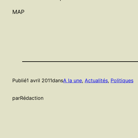
MAP
Publié
1 avril 2011
dans
A la une
, 
Actualités
, 
Politiques
par
Rédaction