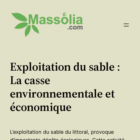
Aller
au
contenu
Exploitation du sable :
La casse
environnementale et
économique
L’exploitation du sable du littoral, provoque
d’importants dégâts écologiques. Cette activité,