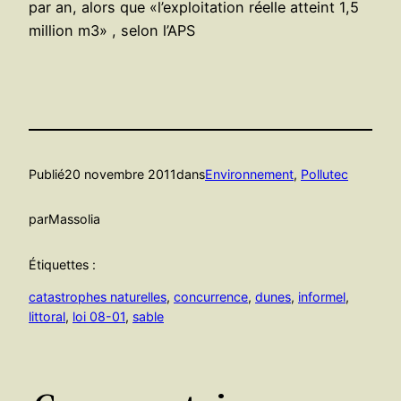
par an, alors que «l’exploitation réelle atteint 1,5
million m3» , selon l’APS
Publié
20 novembre 2011
dans
Environnement
, 
Pollutec
par
Massolia
Étiquettes :
catastrophes naturelles
, 
concurrence
, 
dunes
, 
informel
, 
littoral
, 
loi 08-01
, 
sable