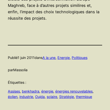
Maghreb, face à d’autres projets similires et,
enfin, l’impact des choix technologiques dans la
réussite des projets.
Publié
1 juin 2011
dans
A la une
, 
Energie
, 
Politiques
par
Massolia
Étiquettes :
Assises
, 
benkhadra
, 
énergie
, 
énergies renouvelables
, 
éolien
, 
industrie
, 
Oujda
, 
solaire
, 
Stratégie
, 
thermique