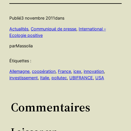
Publié
3 novembre 2011
dans
Actualités
, 
Communiqué de presse
, 
International –
Ecologie positive
par
Massolia
Étiquettes :
Allemagne
, 
coopération
, 
France
, 
icex
, 
innovation
, 
investissement
, 
Italie
, 
pollutec
, 
UBIFRANCE
, 
USA
Commentaires