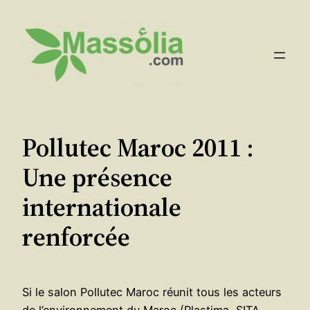
Aller
au
contenu
Pollutec Maroc 2011 :
Une présence
internationale
renforcée
Si le salon Pollutec Maroc réunit tous les acteurs
de l’environnement du Maroc (Plastima, SITA