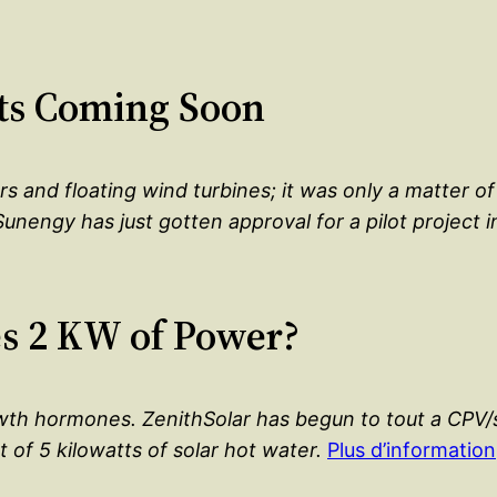
nts Coming Soon
rs and floating wind turbines; it was only a matter o
nengy has just gotten approval for a pilot project i
es 2 KW of Power?
owth hormones. ZenithSolar has begun to tout a CPV/s
t of 5 kilowatts of solar hot water.
Plus d’information