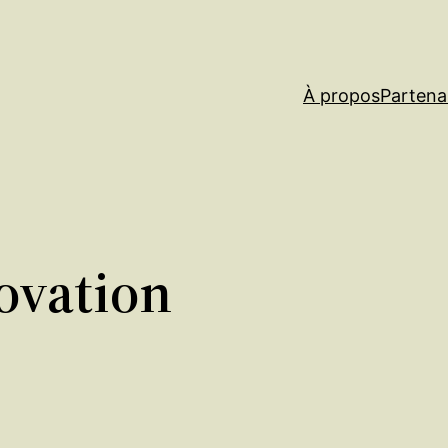
À propos
Partena
novation