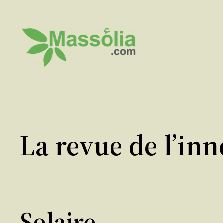
Aller
au
contenu
La revue de l’in
Solaire