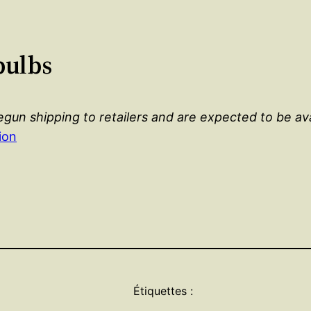
bulbs
egun shipping to retailers and are expected to be ava
ion
Étiquettes :