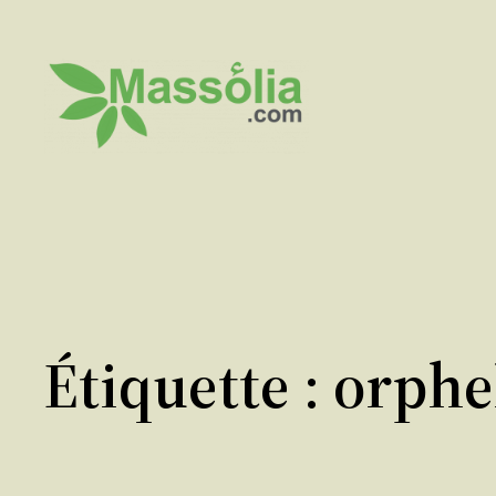
Aller
au
contenu
Étiquette :
orphe