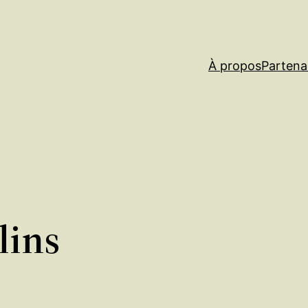
À propos
Partena
lins