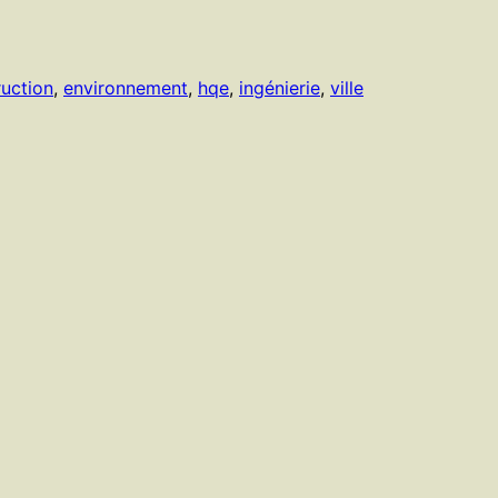
uction
, 
environnement
, 
hqe
, 
ingénierie
, 
ville