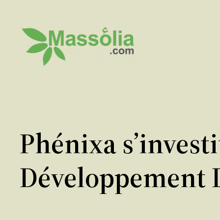
Aller
au
contenu
Phénixa s’invest
Développement 