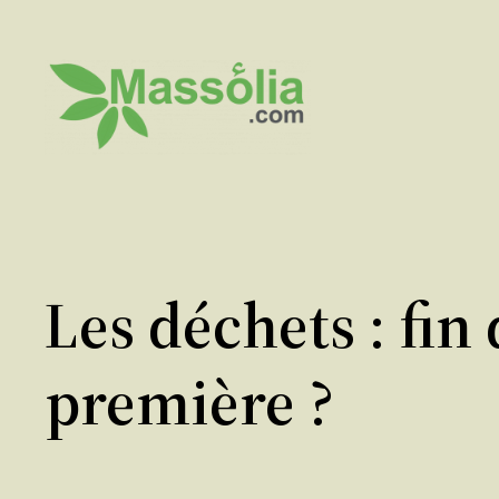
Aller
au
contenu
Les déchets : fin
première ?