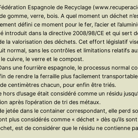
n la Fédération Espagnole de Recyclage (www.recuperac
, de gomme, verre, bois. A quel moment un déchet n’e
ment défini ce moment pour le fer, l’acier et l’alumin
té introduit dans la directive 2008/98/CE et qui sert 
 la valorisation des déchets. Cet effort législatif vi
t normal, sans les contrôles et limitations relatifs 
e cuivre, le verre et le compost.
. Dans une fourrière espagnole, le processus normal c
fin de rendre la ferraille plus facilement transportabl
de centimètres chacun, pour enfin être triés.
ule hors d’usage était considéré comme un résidu jusqu’
on après l’opération de tri des métaux.
e jetée dans le container correspondant, elle perd so
sont plus considérés comme « déchet » dès qu’ils sont
et, est de considérer que le résidu ne contienne pas 