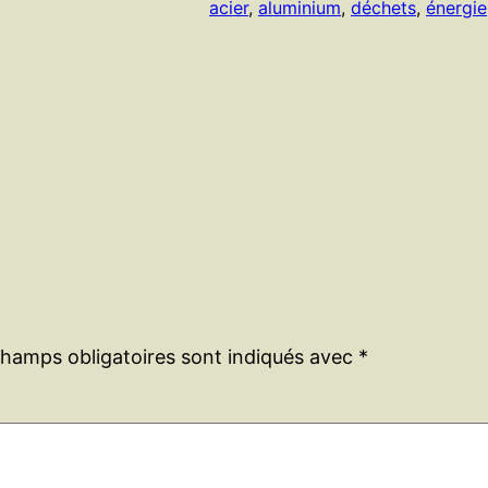
acier
, 
aluminium
, 
déchets
, 
énergie
champs obligatoires sont indiqués avec
*