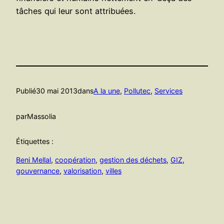
tâches qui leur sont attribuées.
Publié
30 mai 2013
dans
A la une
, 
Pollutec
, 
Services
par
Massolia
Étiquettes :
Beni Mellal
, 
coopération
, 
gestion des déchets
, 
GIZ
, 
gouvernance
, 
valorisation
, 
villes