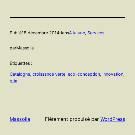
Publié
18 décembre 2014
dans
A la une
, 
Services
par
Massolia
Étiquettes :
Catalogne
, 
croissance verte
, 
eco-conception
, 
innovation
, 
prix
Massolia
Fièrement propulsé par
WordPress