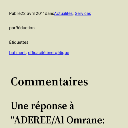
Publié
22 avril 2011
dans
Actualités
, 
Services
par
Rédaction
Étiquettes :
batiment
, 
efficacité énergétique
Commentaires
Une réponse à
“ADEREE/Al Omrane: