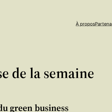
À propos
Partena
se de la semaine
 du green business