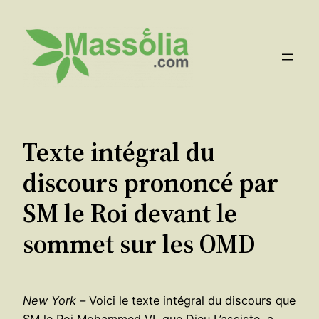
Aller
au
contenu
Texte intégral du
discours prononcé par
SM le Roi devant le
sommet sur les OMD
New York –
Voici le texte intégral du discours que
SM le Roi Mohammed VI, que Dieu L’assiste, a