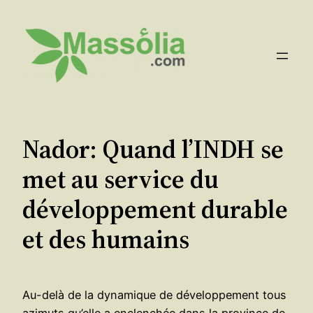
Aller
au
contenu
Nador: Quand l’INDH se
met au service du
développement durable
et des humains
Au-delà de la dynamique de développement tous
azimuts qu’elle a enclenchée dans la province de