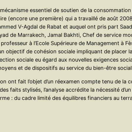
 mécanisme essentiel de soutien de la consommation in
re (encore une première) qui a travaillé de août 2008 
ohammed V-Agdal de Rabat et auquel ont pris part Sa
Ayyad de Marrakech, Jamal Bakhti, Chef de service m
 professeur à l’Ecole Supérieure de Management à Fès
ir un objectif de cohésion sociale impliquant de place
ction sociale eu égard aux nouvelles exigences sociales
 moyens et de dispositifs au service du bien-être soci
 ont fait l’objet d’un réexamen compte tenu de la com
es faits stylisés, l’analyse accrédite la nécessité d
me : du cadre limité des équilibres financiers au terra