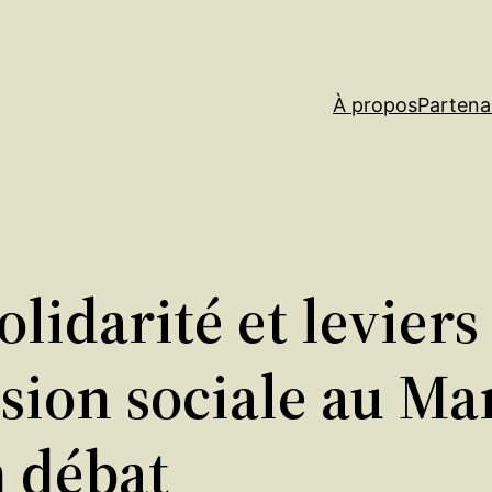
À propos
Partena
idarité et leviers 
sion sociale au Mar
 débat