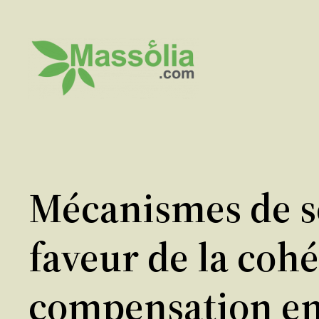
Aller
au
contenu
Mécanismes de sol
faveur de la cohé
compensation en