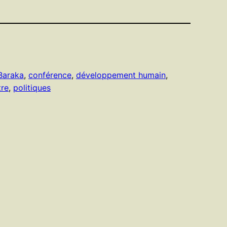
Baraka
, 
conférence
, 
développement humain
, 
tre
, 
politiques