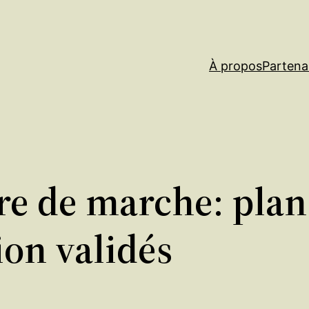
À propos
Partena
e de marche: plan 
ion validés