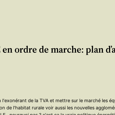
en ordre de marche: plan d’a
re en l'exonérant de la TVA et mettre sur le marché les
ation de l'habitat rurale voir aussi les nouvelles agg
N.E., pourquoi pas ? c'est ca la vraie politique énerg