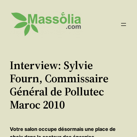
Aller
au
contenu
Interview: Sylvie
Fourn, Commissaire
Général de Pollutec
Maroc 2010
Votre salon occupe désormais une place de
choix dans le secteur des énergies