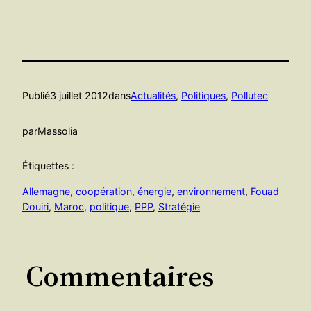
Publié
3 juillet 2012
dans
Actualités
, 
Politiques
, 
Pollutec
par
Massolia
Étiquettes :
Allemagne
, 
coopération
, 
énergie
, 
environnement
, 
Fouad
Douiri
, 
Maroc
, 
politique
, 
PPP
, 
Stratégie
Commentaires