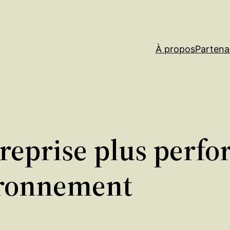
À propos
Partena
reprise plus perf
vironnement