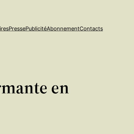
ires
Presse
Publicité
Abonnement
Contacts
ormante en