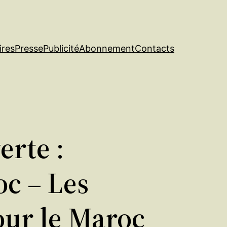
ires
Presse
Publicité
Abonnement
Contacts
erte :
oc – Les
our le Maroc