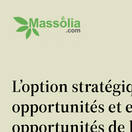
Aller
au
contenu
L’option stratégi
opportunités et 
opportunités de 