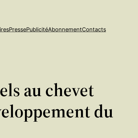
ires
Presse
Publicité
Abonnement
Contacts
els au chevet
éveloppement du