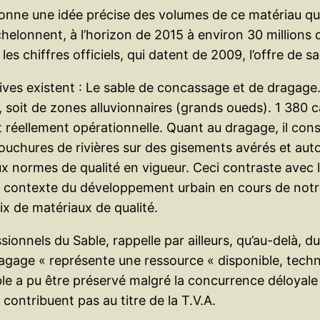
ne une idée précise des volumes de ce matériau qui 
chelonnent, à l’horizon de 2015 à environ 30 millions 
es chiffres officiels, qui datent de 2009, l’offre de sa
tives existent : Le sable de concassage et de dragage.
 soit de zones alluvionnaires (grands oueds). 1 380 
t réellement opérationnelle. Quant au dragage, il con
chures de rivières sur des gisements avérés et autori
 normes de qualité en vigueur. Ceci contraste avec le
un contexte du développement urbain en cours de notre
x de matériaux de qualité.
sionnels du Sable, rappelle par ailleurs, qu’au-delà,
dragage « représente une ressource « disponible, tec
le a pu être préservé malgré la concurrence déloyale 
 contribuent pas au titre de la T.V.A.