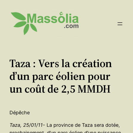
Aller
au
contenu
Taza : Vers la création
d’un parc éolien pour
un coût de 2,5 MMDH
Dépêche
Taza, 25/01/11-
La province de Taza sera dotée,
prochainement, d’un parc éolien d’une puissance