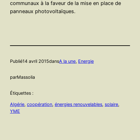
communaux à la faveur de la mise en place de
panneaux photovoltaïques.
Publié
14 avril 2015
dans
A la une
, 
Energie
par
Massolia
Étiquettes :
Algérie
, 
coopération
, 
énergies renouvelables
, 
solaire
, 
YME