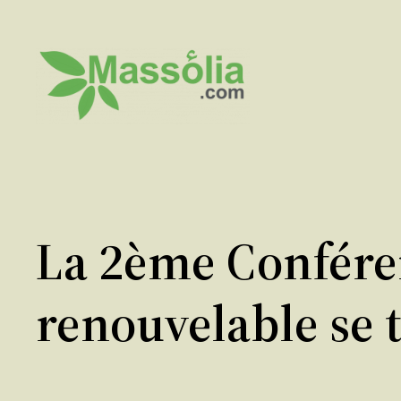
Aller
au
contenu
La 2ème Conféren
renouvelable se 