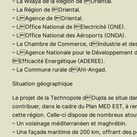
– La Wilaya de la Région de lOriental.
– La Région de lOriental.
– LAgence de lOriental.
– LOffice National de lElectricité (ONE).
– LOffice National des Aéroports (ONDA).
– La Chambre de Commerce, dIndustrie et des
– LAgence Nationale pour le Développement d
lEfficacité Energétique (ADEREE).
– La Commune rurale dAhl-Angad.
Situation géographique
Le projet de la Technopole dOujda se situe dans 
contribuer, dans le cadre du Plan MED EST, à renf
cette région. Celle-ci dispose de nombreux ato
– Un voisinage méditerranéen et maghrébin.
– Une façade maritime de 200 km, offrant des po