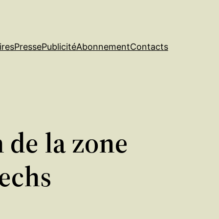
ires
Presse
Publicité
Abonnement
Contacts
 de la zone
techs