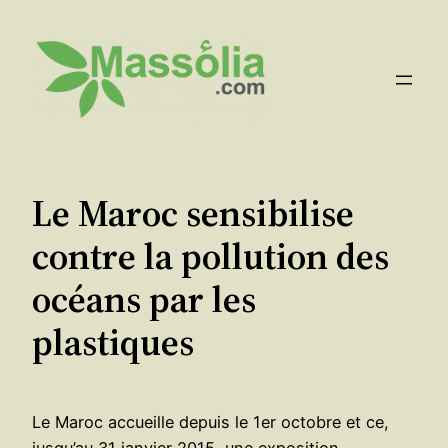
Aller
au
contenu
Le Maroc sensibilise
contre la pollution des
océans par les
plastiques
Le Maroc accueille depuis le 1er octobre et ce,
jusqu’au 31 janvier 2015, une exposition