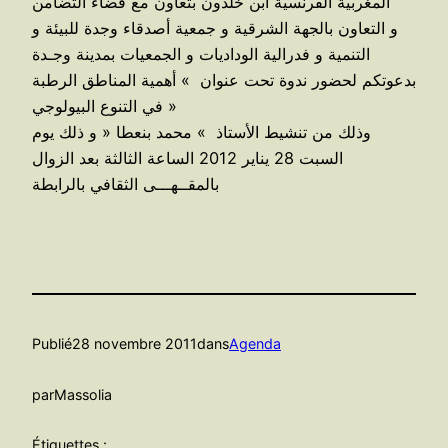
المغربية الفرنسية ابن خلدون بتعاون مع فضاء التضامن
و التعاون بالجهة الشرقية و جمعية أصدقاء وجدة للبيئة و
التنمية و فدرالية الوداديات و الجمعيات بمدينة وجـدة
بدعوتكم لحضور ندوة تحت عنوان » أهمية المناطق الرطبة
في التنوع البيولوجي »
وذلك من تنشيط الأستاذ » محمد بنعطا « و ذلك يوم
السبت 28 يناير 2012 الساعة الثالثة بعد الزوال
بالمقــهـــى الثقافي بالرابطة
Publié
28 novembre 2011
dans
Agenda
par
Massolia
Étiquettes :