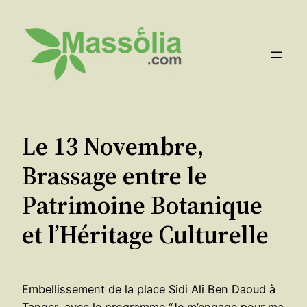
Aller
au
contenu
Le 13 Novembre,
Brassage entre le
Patrimoine Botanique
et l’Héritage Culturelle
Embellissement de la place Sidi Ali Ben Daoud à
Tanger, avec le programme “Je m’engage pour ma