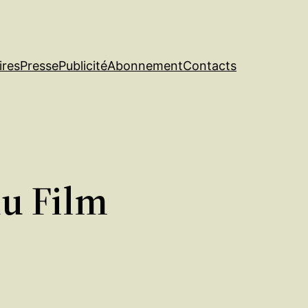
ires
Presse
Publicité
Abonnement
Contacts
du Film