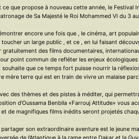
est ce que propose à nouveau cette année, le Festival I
ut Patronage de Sa Majesté le Roi Mohammed VI du 3 
ontrer encore une fois que , le cinéma, art populaire,
toucher un large public , et ce , en lui faisant décou
 gratuitement des films documentaires, internationa
our point commun de refléter les enjeux écologiques d
 souhaite que ce temps fort puisse nourrir la réflexi
re mère terre qui est en train de vivre un malaise pa
vec des thèmes et des pistes à méditer, qui permettra
sition d’Oussama Benbila «Farrouj Attitude» vous accu
et de magnifiques films inédits seront projetés chaque
a partager son extraordinaire aventure est le jeune m
aversée de l’Atlantique à la rame entre Dakar et la Guy