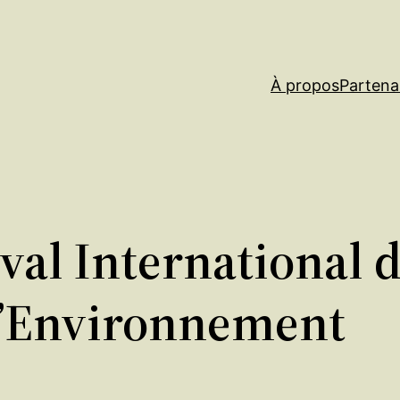
À propos
Partena
ival International 
 l’Environnement