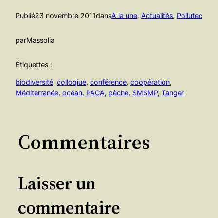
Publié
23 novembre 2011
dans
A la une
, 
Actualités
, 
Pollutec
par
Massolia
Étiquettes :
biodiversité
, 
colloqiue
, 
conférence
, 
coopération
, 
Méditerranée
, 
océan
, 
PACA
, 
pêche
, 
SMSMP
, 
Tanger
Commentaires
Laisser un
commentaire