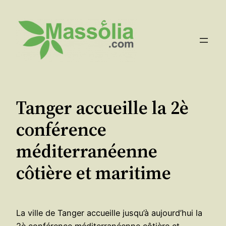
Aller
au
contenu
Tanger accueille la 2è
conférence
méditerranéenne
côtière et maritime
La ville de Tanger accueille jusqu’à aujourd’hui la
2è conférence méditerranéenne côtière et