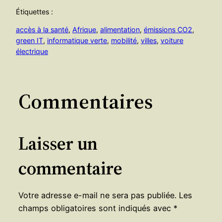
Étiquettes :
accès à la santé
, 
Afrique
, 
alimentation
, 
émissions CO2
, 
green IT
, 
informatique verte
, 
mobilité
, 
villes
, 
voiture
électrique
Commentaires
Laisser un
commentaire
Votre adresse e-mail ne sera pas publiée.
Les
champs obligatoires sont indiqués avec
*