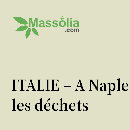
Aller
au
contenu
ITALIE – A Naples
les déchets