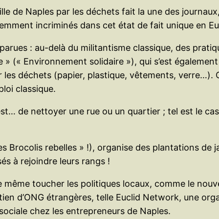
le de Naples par les déchets fait la une des journaux, 
quemment incriminés dans cet état de fait unique en E
pparues : au-delà du militantisme classique, des prati
 » (« Environnement solidaire »), qui s’est également 
 les déchets (papier, plastique, vêtements, verre…). C
oi classique.
st… de nettoyer une rue ou un quartier ; tel est le c
« les Brocolis rebelles » !), organise des plantations d
és à rejoindre leurs rangs !
ble même toucher les politiques locaux, comme le nouv
utien d’ONG étrangères, telle Euclid Network, une org
 sociale chez les entrepreneurs de Naples.