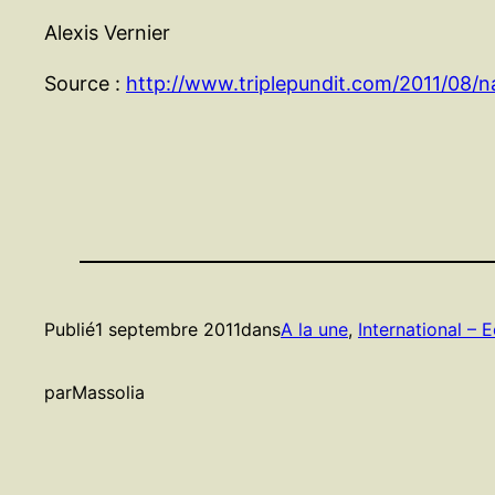
Alexis Vernier
Source :
http://www.triplepundit.com/2011/08/na
Publié
1 septembre 2011
dans
A la une
, 
International – 
par
Massolia