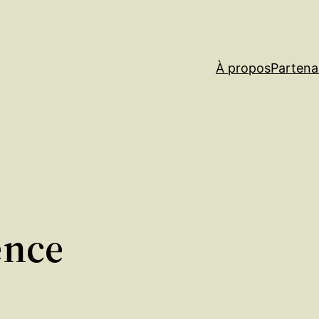
À propos
Partena
ence