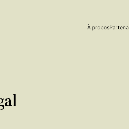
À propos
Partena
gal