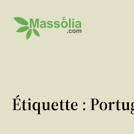
Aller
au
contenu
Étiquette :
Portu