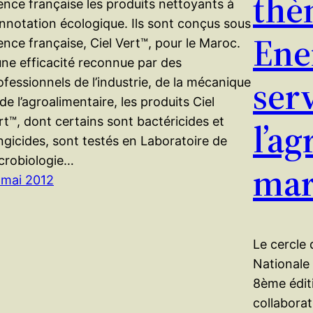
thè
cence française les produits nettoyants à
nnotation écologique. Ils sont conçus sous
Ene
cence française, Ciel Vert™, pour le Maroc.
une efficacité reconnue par des
ser
ofessionnels de l’industrie, de la mécanique
 de l’agroalimentaire, les produits Ciel
rt™, dont certains sont bactéricides et
l’ag
ngicides, sont testés en Laboratoire de
crobiologie…
mar
 mai 2012
Le cercle 
Nationale 
8ème édit
collaborat