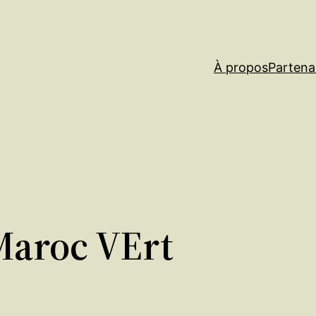
À propos
Partena
Maroc VErt