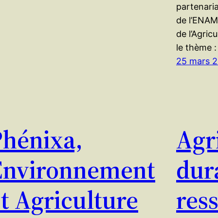
partenaria
de l’ENAM
de l’Agric
le thème :
25 mars 
Phénixa,
Agr
Environnement
dur
t Agriculture
res