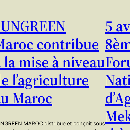
SUNGREEN
5 av
Maroc contribue
8èm
 la mise à niveau
For
e l’agriculture
Nat
au Maroc
d’A
Mek
NGREEN MAROC distribue et conçoit sous