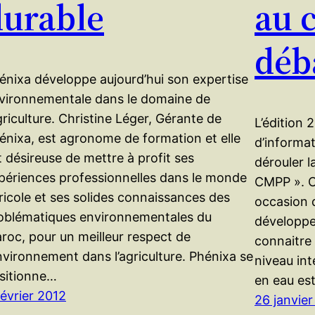
durable
au 
déb
énixa développe aujourd’hui son expertise
vironnementale dans le domaine de
agriculture. Christine Léger, Gérante de
L’édition 
énixa, est agronome de formation et elle
d’informa
t désireuse de mettre à profit ses
dérouler 
périences professionnelles dans le monde
CMPP ». C
ricole et ses solides connaissances des
occasion 
oblématiques environnementales du
développe
roc, pour un meilleur respect de
connaitre 
environnement dans l’agriculture. Phénixa se
niveau int
sitionne…
en eau es
février 2012
26 janvier