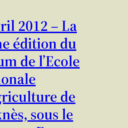
ril 2012 – La
e édition du
um de l’Ecole
ionale
griculture de
nès, sous le