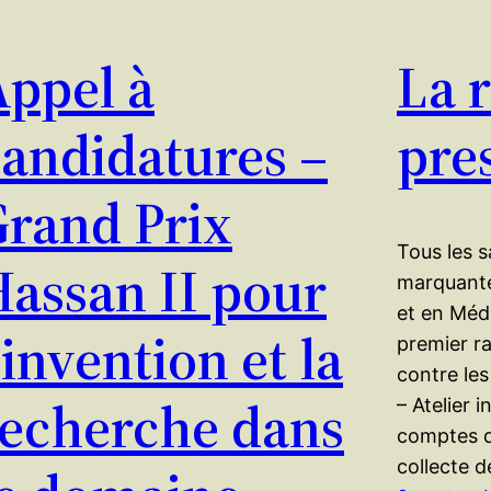
Appel à
La 
andidatures –
pre
Grand Prix
Tous les s
assan II pour
marquante
et en Médi
’invention et la
premier r
contre les
recherche dans
– Atelier i
comptes de
collecte 