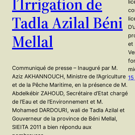
l’Irrigation de
li
co
Tadla Azilal Béni
li
D’
Mellal
pr
et
Ve
fo
Communiqué de presse – Inauguré par M.
mi
Aziz AKHANNOUCH, Ministre de l’Agriculture
15
et de la Pêche Maritime, en la présence de M.
Abdelkébir ZAHOUD, Secrétaire d’Etat chargé
de l’Eau et de l’Environnement et M.
Mohamed DARDOURI, wali de Tadla Azilal et
Gouverneur de la province de Béni Mellal,
SIEITA 2011 a bien répondu aux