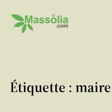
Aller
au
contenu
Étiquette :
maire