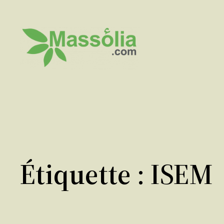
Aller
au
contenu
Étiquette :
ISEM