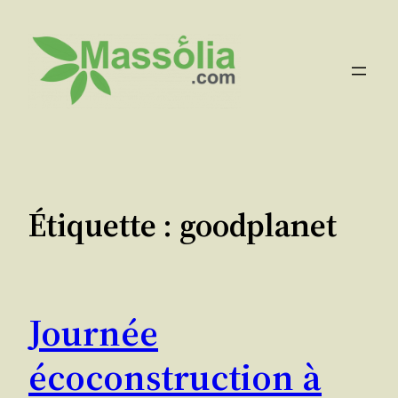
Aller
au
contenu
Étiquette :
goodplanet
Journée
écoconstruction à