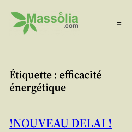
Aller
au
contenu
Étiquette :
efficacité
énergétique
!NOUVEAU DELAI !