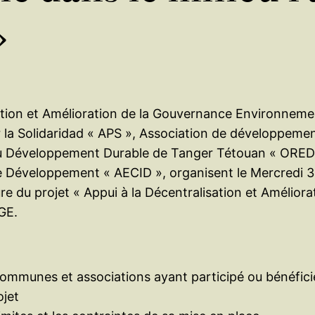
»
ation et Amélioration de la Gouvernance Environnemen
r la Solidaridad « APS », Association de développem
du Développement Durable de Tanger Tétouan « OREDD-
e Développement « AECID », organisent le Mercredi 3
re du projet « Appui à la Décentralisation et Amélio
GE.
munes et associations ayant participé ou bénéficié d
ojet