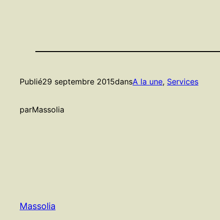
Publié
29 septembre 2015
dans
A la une
, 
Services
par
Massolia
Massolia