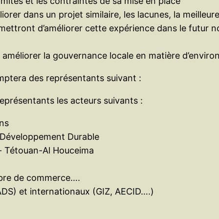
imites et les contraintes de sa mise en place
iorer dans un projet similaire, les lacunes, la meill
ettront d’améliorer cette expérience dans le futur 
ur améliorer la gouvernance locale en matière d’envir
mptera des représentants suivant :
eprésentants les acteurs suivants :
ons
u Développement Durable
er- Tétouan-Al Houceima
ambre de commerce….
ADS) et internationaux (GIZ, AECID….)