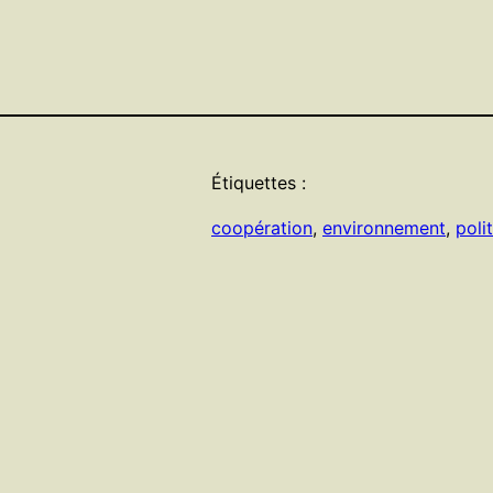
Étiquettes :
coopération
, 
environnement
, 
poli