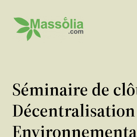
Aller
au
contenu
Séminaire de clôt
Décentralisation
Environnementale