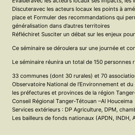
Evalueravec les acteurs locaux ses impacts, les l
Discuteravec les acteurs locaux les points à amél
place et Formuler des recommandations qui perm
généralisation dans d’autres territoires
Réfléchiret Susciter un débat sur les enjeux po
Ce séminaire se déroulera sur une journée et co
Le séminaire réunira un total de 150 personnes r
33 communes (dont 30 rurales) et 70 associati
Observatoire National de l’Environnement et d
les préfectures et provinces de la région Tang
Conseil Régional Tanger-Tétouan –Al Houceima
Services extérieurs : DP Agriculture, DPM, ch
Les bailleurs de fonds nationaux (APDN, INDH, 