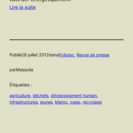
Lire la suite
Publié
28 juillet 2012
dans
Pollutec
, 
Revue de presse
par
Massolia
Étiquettes :
agriculture
, 
déchets
, 
développement humain
, 
infrastructures
, 
jeunes
, 
Maroc
, 
oasis
, 
recyclage