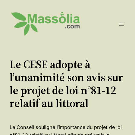
Aller
au
contenu
Le CESE adopte à
l’unanimité son avis sur
le projet de loi n°81-12
relatif au littoral
Le Conseil souligne l’importance du projet de loi
n°81-12 relatif au littoral afin de prévenir la