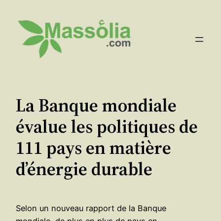
Aller
au
contenu
La Banque mondiale
évalue les politiques de
111 pays en matière
d’énergie durable
Selon un nouveau rapport de la Banque
mondiale, de plus en plus de pays en