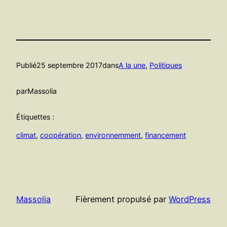
Publié
25 septembre 2017
dans
A la une
, 
Politiques
par
Massolia
Étiquettes :
climat
, 
coopération
, 
environnemment
, 
financement
Massolia
Fièrement propulsé par
WordPress