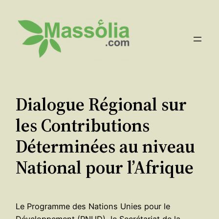
Aller
au
contenu
Dialogue Régional sur
les Contributions
Déterminées au niveau
National pour l’Afrique
Le Programme des Nations Unies pour le
Développement (PNUD), le Secrétariat de la