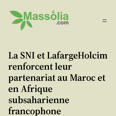
Aller
au
contenu
La SNI et LafargeHolcim
renforcent leur
partenariat au Maroc et
en Afrique
subsaharienne
francophone